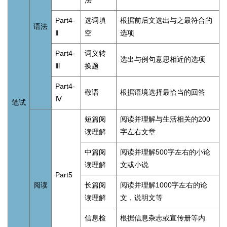
Part4-
选词填
根据前后文选出与之最符合的
语法
Ⅱ
空
选项
Part4-
词义转
选出与例句意思相近的选项
Ⅲ
换题
Part4-
敬语
根据语境选择最恰当的回答
Ⅳ
笔试
短篇阅
阅读并理解与生活相关的200
读理解
字左右文章
中篇阅
阅读并理解500字左右的小论
读理解
文或小说
Part5
阅读
长篇阅
阅读并理解1000字左右的论
读理解
文，说明文等
信息检
根据信息杂志或宣传册等内