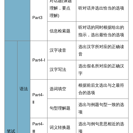
对话题(课题
理解，要点
听对话并选出恰当的选项
理解)
Part3
听对话的同时根据给出的
信息检索题
指示，选出最恰当的选项
选出汉字所对应的正确读
汉字读音
音
Part4-Ⅰ
选出假名所对应的正确汉
汉字写法
字
根据前后文选出与之最符
语法
选词填空
合的选项
Part4-
Ⅱ
选出与例题句型一致的选
句型理解题
项
Part4-
选出与例句意思相近的选
词义转换题
笔试
Ⅲ
项