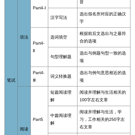
音
Part4-Ⅰ
选出假名所对应的正确汉
汉字写法
字
根据前后文选出与之最符
语法
选词填空
合的选项
Part4-
Ⅱ
选出与例题句型一致的选
句型理解题
项
Part4-
选出与例句意思相近的选
词义转换题
笔试
Ⅲ
项
短篇阅读理
阅读并理解与生活相关的
解
100字左右文章
阅读并理解与生活，学
中篇阅读理
Part5
习，工作相关的250字左
解
右文章
阅读