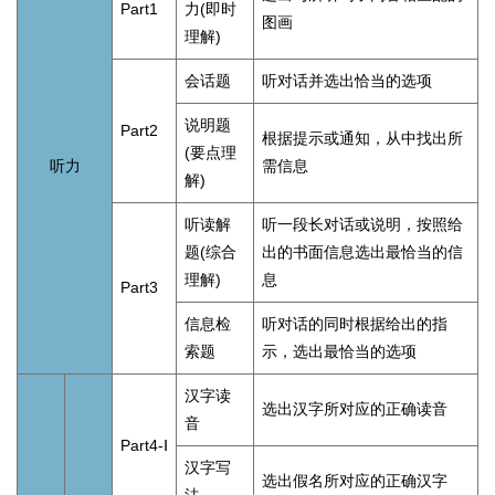
Part1
力(即时
图画
理解)
会话题
听对话并选出恰当的选项
说明题
Part2
根据提示或通知，从中找出所
(要点理
听力
需信息
解)
听读解
听一段长对话或说明，按照给
题(综合
出的书面信息选出最恰当的信
理解)
息
Part3
信息检
听对话的同时根据给出的指
索题
示，选出最恰当的选项
汉字读
选出汉字所对应的正确读音
音
Part4-Ⅰ
汉字写
选出假名所对应的正确汉字
法