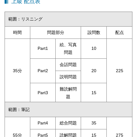
上級 配点表
範囲：リスニング
時間
問題部分
設問数
配点
絵、写真
Part1
10
問題
会話問題
35分
Part2
20
225
説明問題
難読解問
Part3
15
題
範囲：筆記
Part4
総合問題
35
55分
Part5
読解問題
15
275