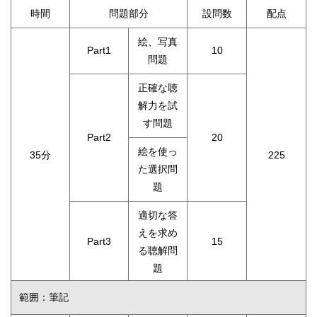
時間
問題部分
設問数
配点
絵、写真
Part1
10
問題
正確な聴
解力を試
す問題
Part2
20
絵を使っ
35分
225
た選択問
題
適切な答
えを求め
Part3
15
る聴解問
題
範囲：筆記