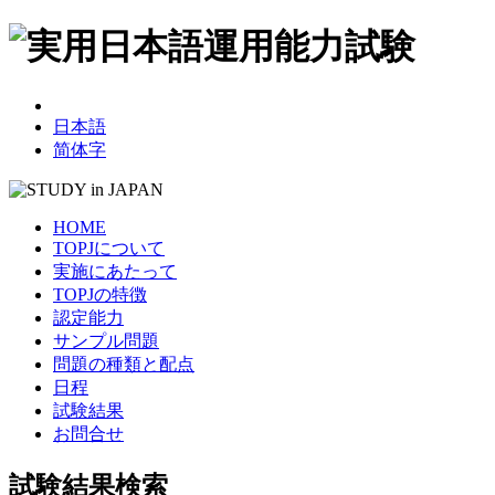
日本語
简体字
HOME
TOPJについて
実施にあたって
TOPJの特徴
認定能力
サンプル問題
問題の種類と配点
日程
試験結果
お問合せ
試験結果検索