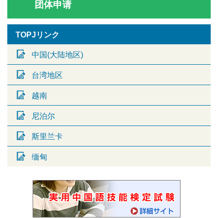
团体申请
TOPJリンク
中国(大陆地区)
台湾地区
越南
尼泊尔
斯里兰卡
缅甸