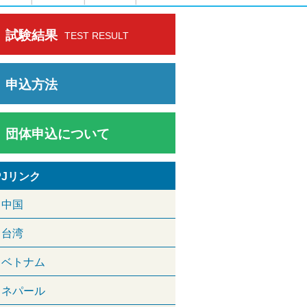
試験結果
TEST RESULT
申込方法
団体申込について
PJリンク
中国
台湾
ベトナム
ネパール