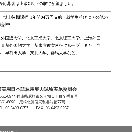
金応募者は上級C以上の取得が望ましい。
・博士後期課程は年間84万円支給・就学生並びにその他の
検討中。
二外国語大学、北京工業大学、北京理工大学、上海外国
、京都外国語大学、新東方教育科技グループ、また、当
学、早稲田大学、東北大学、群馬大学など。
PJ実用日本語運用能力試験実施委員会
661-0977 兵庫県尼崎市久々知１丁目９番８号
661-8690 尼崎北郵便局私書箱第77号
EL. 06-6493-6257 FAX. 06-6493-6257
TERNATIONAL