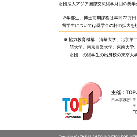
財団法人アジア国際交流奨学財団の奨学
※学部生、博士前期課程は年間72万円
留学生については奨学金の枠の拡大を
協力教育機構：清華大学、北京第
語大学、南京農業大学、東南大学
財団 の奨学生の出身校の東京大
主催：TO
日本事務所
〒
〒
T
Copyright (C) THE ASIAN FOUNDATION FOR IN