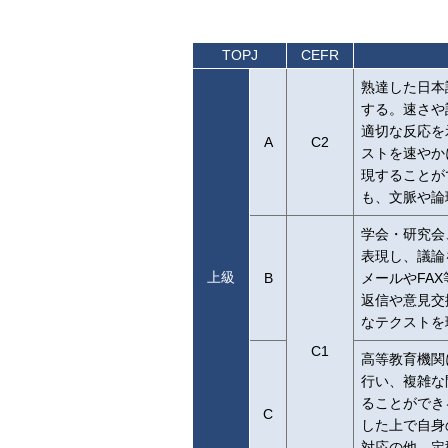
TOPJ
CEFR
熟達した日本
する。速さや
適切な反応を
A
C2
ストを速やか
現することが
も、文脈や論
学会・研究会
表現し、議論
上級
B
メールやFA
返信や意見交
なテクストを
C1
高等教育機関
行い、複雑な
ることができ
C
した上で自身
対応の他、定