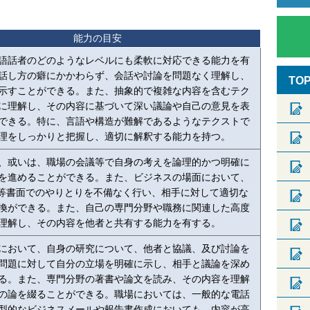
能力の目安
語話者のどのようなレベルにも柔軟に対応できる能力を有
話し方の癖にかかわらず、会話や討論を問題なく理解し、
TO
示すことができる。また、抽象的で複雑な内容を含むテク
に理解し、その内容に基づいて深い議論や自己の意見を表
できる。特に、言語や構造が難解であるようなテクストで
理をしっかりと把握し、適切に解釈する能力を持つ。
、或いは、職場の会議等で自身の考えを論理的かつ明確に
を進めることができる。また、ビジネスの場面において、
X等書面でのやりとりを不備なく行い、相手に対して適切な
換ができる。また、自己の専門分野や職務に関連した高度
理解し、その内容を他者と共有する能力を有する。
において、自身の研究について、他者と協議、及び討論を
問題に対して自分の立場を明確に示し、相手と議論を深め
る。また、専門分野の著書や論文を読み、その内容を理解
の論を綴ることができる。職場においては、一般的な電話
型的なビジネスメールや報告書作成においても、内容が高