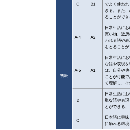
C
B1
でよく使われ
きる。また、
ることができ
日常生活にお
買い物、近所
A-4
A2
われる語や表
をとることが
日常生活にお
な語や表現を
A-5
A1
は、自分や他
初級
ことが可能で
て理解し、そ
日常生活にお
B
単な語や表現
とができる。
日本語に興味
C
に触れる環境