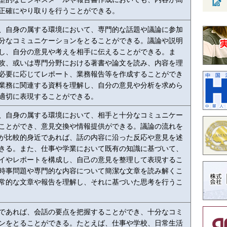
正確にやり取りを行うことができる。
、自身の属する環境において、専門的な話題や議論に参加
分なコミュニケーションをとることができる。議論や説明
し、自分の意見や考えを相手に伝えることができる。ま
攻、或いは専門分野における著書や論文を読み、内容を理
必要に応じてレポート、業務報告等を作成することができ
業務に関連する資料を理解し、自分の意見や分析を求めら
適切に表現することができる。
、自身の属する環境において、相手と十分なコミュニケー
ことができ、意見交換や情報提供ができる。議論の流れを
が比較的身近であれば、話の内容に沿った反応や意見を述
きる。また、仕事や学業において既有の知識に基づいて、
イやレポートを構成し、自己の意見を整理して表現するこ
時事問題や専門的な内容について簡潔な文章を読み解くこ
常的な文章や報告を理解し、それに基づいた思考を行うこ
であれば、会話の要点を把握することができ、十分なコミ
ンをとることができる。たとえば、仕事や学校、日常生活