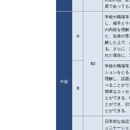
度であっても
学校や職場等
し、相手と十
の内容を理解
A
た、自身の専
解した上で、
る。さらに、
れた場合に、
B2
学校や職場等
ションをとる
理解し、話題
中級
べることがで
B
簡単なエッセ
とができる。
とができ、日
とができる。
日常的な会話
ュニケーショ